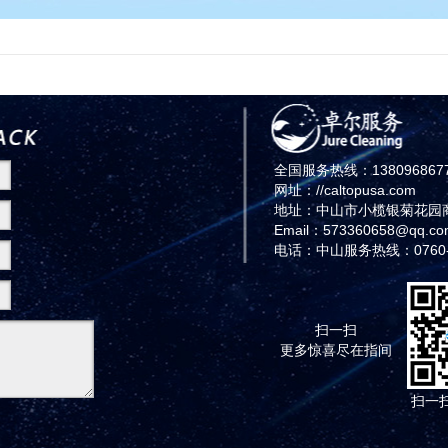
全国服务热线：138096867
网址：//caltopusa.com
地址：中山市小榄银菊花园商
Email：573360658@qq.co
电话：中山服务热线：0760-2
扫一扫
更多惊喜尽在指间
扫一