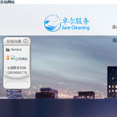
乐动网站
乐
国
Service