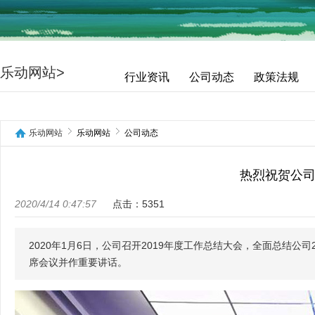
乐动网站>
行业资讯
公司动态
政策法规
乐动网站
乐动网站
公司动态
热烈祝贺公司
2020/4/14 0:47:57
点击：5351
2020年1月6日，公司召开2019年度工作总结大会，全面总结
席会议并作重要讲话。