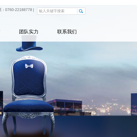
0760-22188778 |
站
团队实力
联系我们