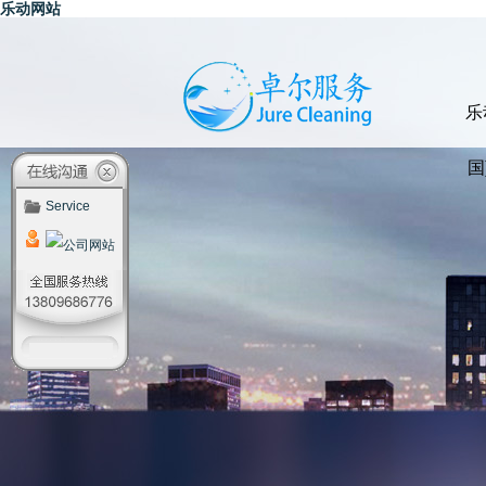
乐动网站
乐
国
Service