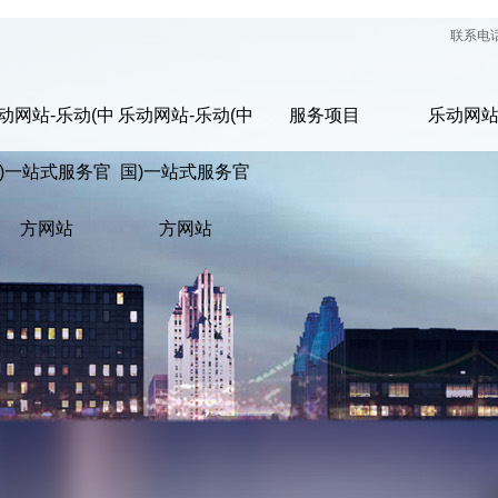
联系电话：
动网站-乐动(中
乐动网站-乐动(中
服务项目
乐动网
)一站式服务官
国)一站式服务官
方网站
方网站