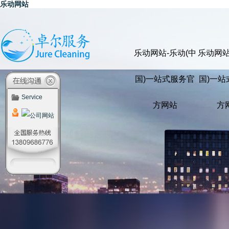
乐动网站
乐动网站-乐动(中
乐动网站
国)一站式服务官
国)一站
Service
方网站
方