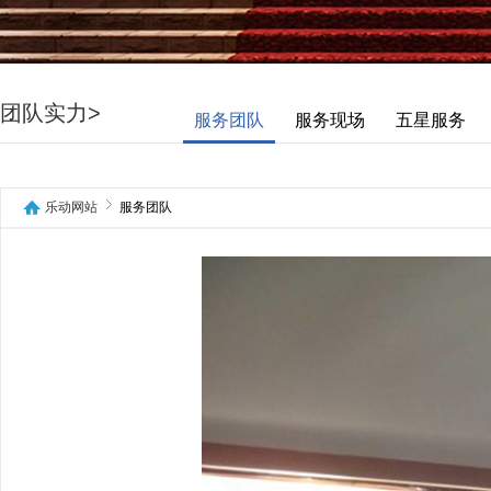
团队实力>
服务团队
服务现场
五星服务
乐动网站
服务团队