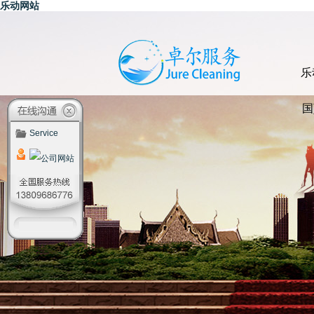
乐动网站
乐
国
Service