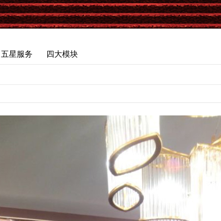
五星服务
四大模块