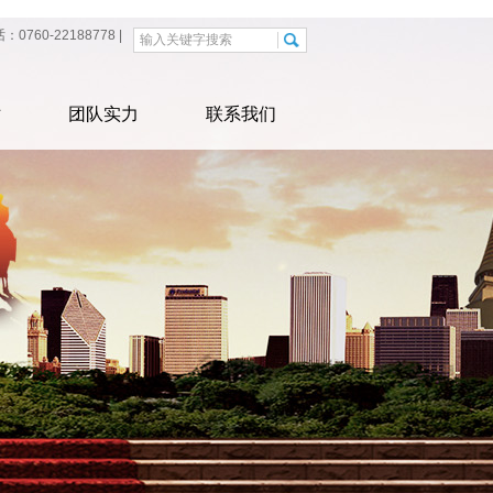
0760-22188778 |
站
团队实力
联系我们